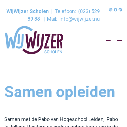
WijWijzer Scholen
| Telefoon:
(023) 529
89 88
| Mail:
info@wijwijzer.nu
Home
Onze organisatie
Onze scholen
Samen opleiden
Voor ouders
Huisacademie
Samen met de Pabo van Hogeschool Leiden, Pabo
Contact
InHolland Haarlem en andere schoolbesturen in de