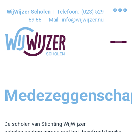
WijWijzer Scholen
| Telefoon:
(023) 529
89 88
| Mail:
info@wijwijzer.nu
Home
Onze organisatie
Onze scholen
Medezeggenscha
Voor ouders
Huisacademie
De scholen van Stichting WijWijzer
Contact
scholen hebben samen met het thuisfront/familie